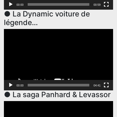
00:00
00:59
● La Dynamic voiture de
légende…
Lecteur
vidéo
00:00
04:41
● La saga Panhard & Levassor
Lecteur
vidéo