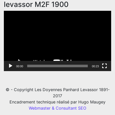
levassor M2F 1900
Lecteur
vidéo
00:00
00:23
© - Copyright Les Doyennes Panhard Levassor 1891-
2017
Encadrement technique réalisé par Hugo Maugey
Webmaster & Consultant SEO