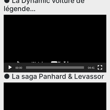
● La Dynamic voiture de
légende…
Lecteur
vidéo
00:00
04:41
● La saga Panhard & Levassor
Lecteur
vidéo