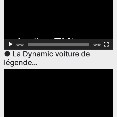
00:00
00:59
● La Dynamic voiture de
légende…
Lecteur
vidéo