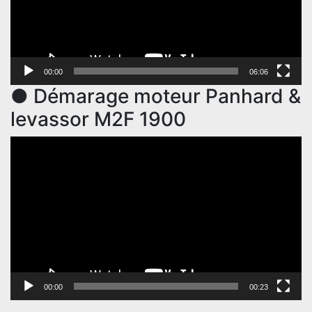
00:00
06:06
● Démarage moteur Panhard &
levassor M2F 1900
Lecteur
vidéo
00:00
00:23