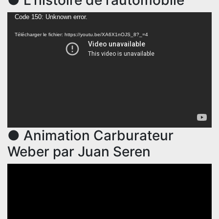
● L’histoire de l’automobile
Lecteur
Code 150: Unknown error.
vidéo
Télécharger le fichier: https://youtu.be/XA6X1nOJS_8?_=4
● Animation Carburateur
Weber par Juan Seren
Lecteur
vidéo